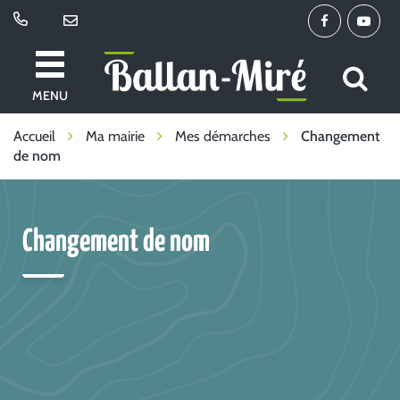
Gestion des traceurs
Lien
Lien
vers
vers
le
la
All
Ballan-
compte
chaîne
MENU
à
Miré
Facebook
Youtu
la
Accueil
Ma mairie
Mes démarches
Changement
de nom
re
Changement de nom