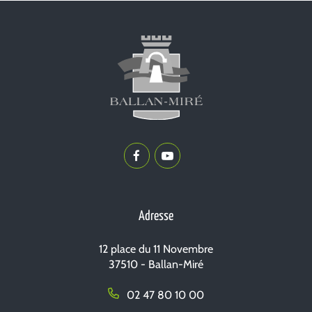
Lien
Lien
vers
vers
le
la
compte
chaîne
Adresse
Facebook
Youtube
12 place du 11 Novembre
37510 - Ballan-Miré
02 47 80 10 00