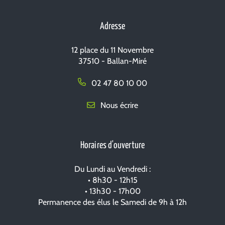
le
la
compte
chaîne
Adresse
Facebook
Youtube
12 place du 11 Novembre
37510 - Ballan-Miré
02 47 80 10 00
Nous écrire
Horaires d'ouverture
Du Lundi au Vendredi :
• 8h30 - 12h15
• 13h30 - 17h00
Permanence des élus le Samedi de 9h à 12h