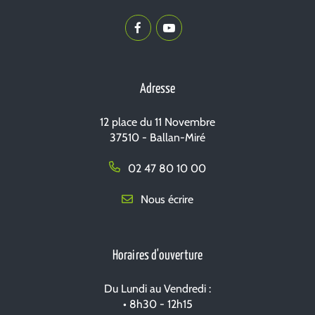
Lien
Lien
vers
vers
le
la
compte
chaîne
Adresse
Facebook
Youtube
12 place du 11 Novembre
37510 - Ballan-Miré
02 47 80 10 00
Nous écrire
Horaires d'ouverture
Du Lundi au Vendredi :
• 8h30 - 12h15