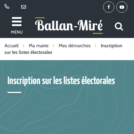
Gestion des traceurs
Lien
Lien
vers
vers
le
la
All
Ballan-
compte
chaîne
MENU
à
Miré
Facebook
Youtu
la
Accueil
Ma mairie
Mes démarches
Inscription
sur les listes électorales
re
Inscription sur les listes électorales