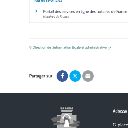
Pour en savoir plus
Portail des services en ligne des notaires de France
Notaires de France
©
Direction de l'information légale et administrative
Partager sur
Partager
Partager
Partager
sur
sur
par
Facebook
Twitter
email
Adresse
12 plac