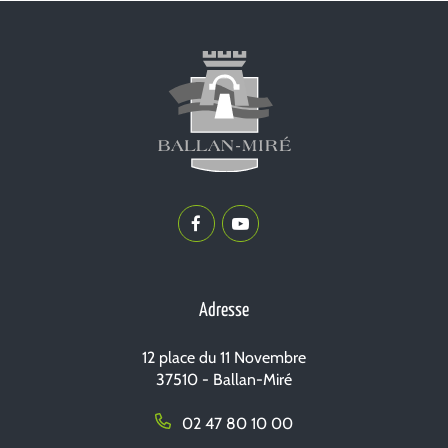
Lien
Lien
vers
vers
le
la
compte
chaîne
Adresse
Facebook
Youtube
12 place du 11 Novembre
37510 - Ballan-Miré
02 47 80 10 00