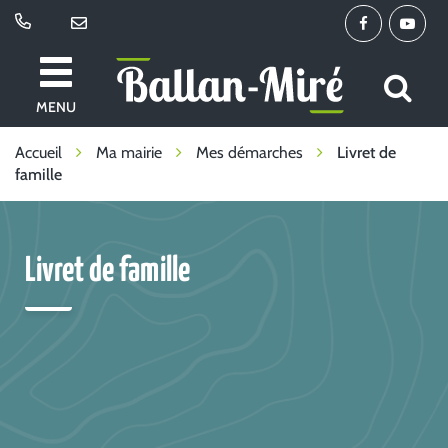
Gestion des traceurs
Lien
Lien
vers
vers
le
la
All
Ballan-
compte
chaîne
MENU
à
Miré
Facebook
Youtu
la
Accueil
Ma mairie
Mes démarches
Livret de
famille
re
Livret de famille