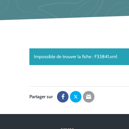
Impossible de trouver la fiche : F33841.xml
Partager sur
Partager
Partager
Partager
sur
sur
par
Facebook
Twitter
email