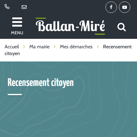
Gestion des traceurs
Lien
Lien
vers
vers
le
la
All
Ballan-
compte
chaîne
MENU
à
Miré
Facebook
Youtu
la
Accueil
Ma mairie
Mes démarches
Recensement
citoyen
re
Recensement citoyen