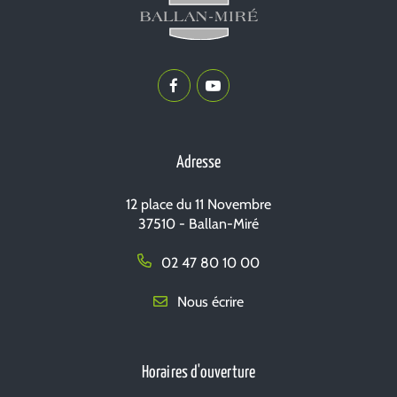
Lien
Lien
vers
vers
le
la
compte
chaîne
Adresse
Facebook
Youtube
12 place du 11 Novembre
37510 - Ballan-Miré
02 47 80 10 00
Nous écrire
Horaires d'ouverture