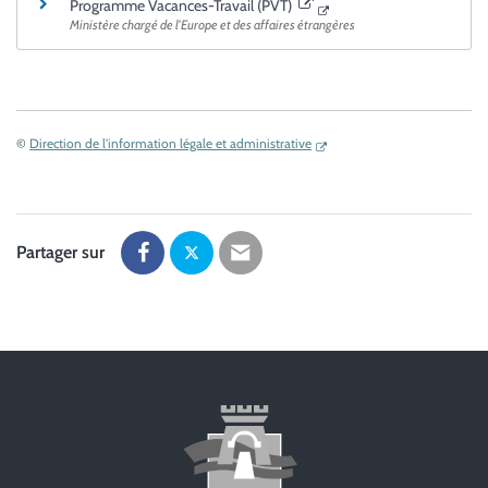
Programme Vacances-Travail (PVT)
Ministère chargé de l'Europe et des affaires étrangères
©
Direction de l'information légale et administrative
Partager sur
Partager
Partager
Partager
sur
sur
par
Facebook
Twitter
email