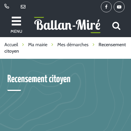
Gestion des traceurs
Lien
Lien
vers
vers
le
la
All
Ballan-
compte
chaîne
MENU
à
Miré
Facebook
Youtu
la
Accueil
Ma mairie
Mes démarches
Recensement
citoyen
re
Recensement citoyen