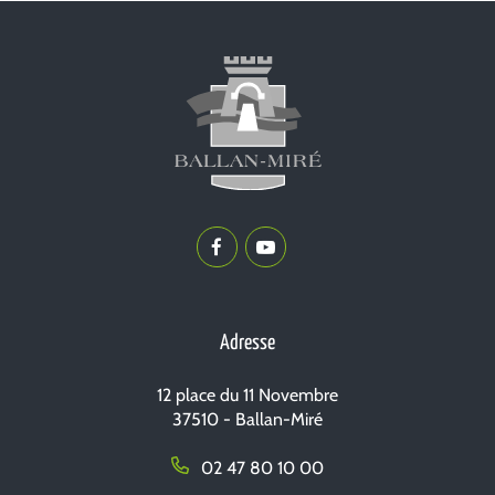
Lien
Lien
vers
vers
le
la
compte
chaîne
Adresse
Facebook
Youtube
12 place du 11 Novembre
37510 - Ballan-Miré
02 47 80 10 00