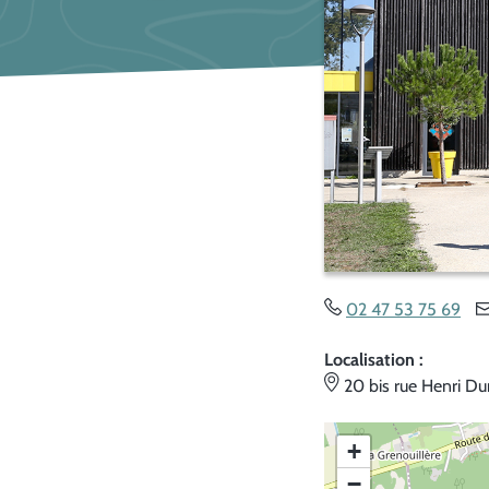
02 47 53 75 69
Localisation :
20 bis rue Henri Du
+
−