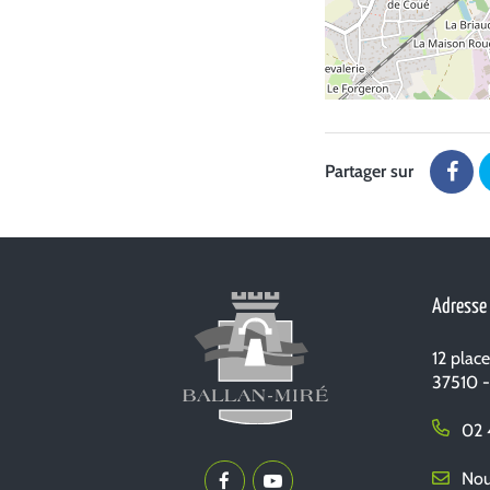
Partager sur
Part
sur
Fac
Adresse
12 plac
37510 -
02 
Nous