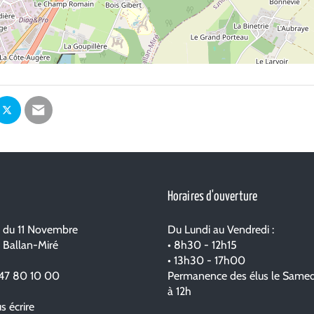
ager
Partager
Partager
sur
par
ebook
Twitter
email
Horaires d'ouverture
e du 11 Novembre
Du Lundi au Vendredi :
 Ballan-Miré
• 8h30 - 12h15
• 13h30 - 17h00
47 80 10 00
Permanence des élus le Samed
à 12h
 écrire