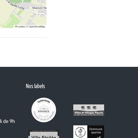
Leaflet
|
©
OpenStreetMap
Nos labels
i de 9h